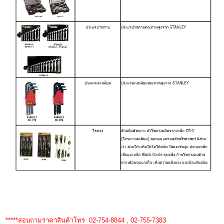
*****สอบถามราคาสินค้าโทร 02-754-8844 , 02-755-7383