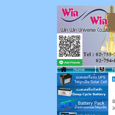
E
ป
2