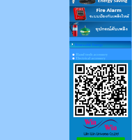
Renewable Energy
Hand tools accessory
Electrical accessory