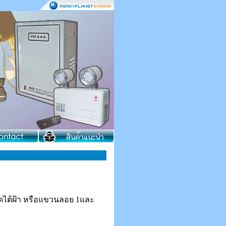
ติดไต้ฝ้า หรือแขวนลอย 1และ