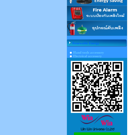
Renewable Energy
Hand tools accessory
Electrical accessory