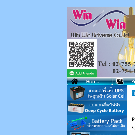
T
P
อ